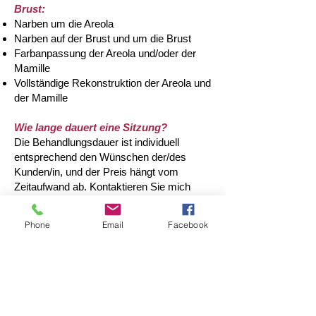
Brust:
Narben um die Areola
Narben auf der Brust und um die Brust
Farbanpassung der Areola und/oder der
Mamille
Vollständige Rekonstruktion der Areola und
der Mamille
Wie lange dauert eine Sitzung?
Die Behandlungsdauer ist individuell
entsprechend den Wünschen der/des
Kunden/in, und der Preis hängt vom
Zeitaufwand ab. Kontaktieren Sie mich
unverbindlich wegen eines
Kostenvoranschlags.
Phone
Email
Facebook
Wie lange hält eine Pigmentierung?
​Je nach Hauttyp, Pflege nach der
Pigmentierung, Wundheilung, Art des
verletzten Gewebes und verwendeter
Pigmentfarbe hält eine Pigmentierung ca.