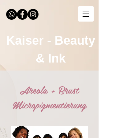
Kaiser - Beauty
& Ink
Areola + Brust
Micropigmentierung