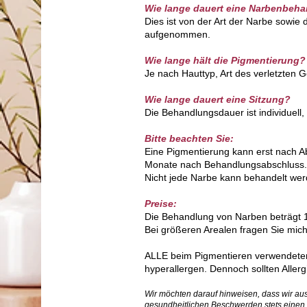
Wie lange dauert eine Narbenbeh
Dies ist von der Art der Narbe sowi
aufgenommen.​
Wie lange hält die Pigmentierung?
Je nach Hauttyp, Art des verletzten 
Wie lange dauert eine Sitzung?
Die Behandlungsdauer ist individuell
Bitte beachten Sie:
Eine Pigmentierung kann erst nach A
Monate
nach Behandlungsabschluss
Nicht jede Narbe kann behandelt werd
Preise:
Die Behandlung von Narben beträgt 1
Bei größeren Arealen fragen Sie mi
ALLE beim Pigmentieren verwendeten
hyperallergen. Dennoch sollten Aller
Wir möchten darauf hinweisen, dass wir au
gesundheitlichen Beschwerden stets einen A