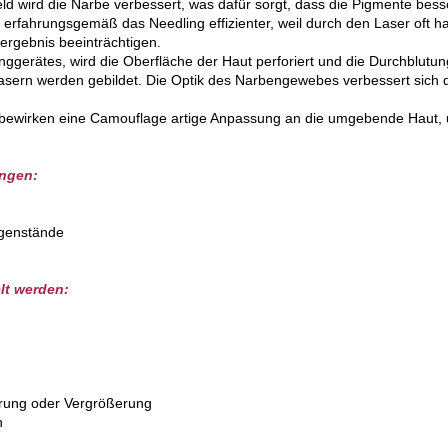
ld wird die Narbe verbessert, was dafür sorgt, dass die Pigmente b
erfahrungsgemäß das Needling effizienter, weil durch den Laser oft 
rgebnis beeinträchtigen.
nggerätes, wird die Oberfläche der Haut perforiert und die Durchblutu
asern werden gebildet. Die Optik des Narbengewebes verbessert sich da
bewirken eine Camouflage artige Anpassung an die umgebende Haut, 
ngen:
egenstände
lt werden:
erung oder Vergrößerung
n