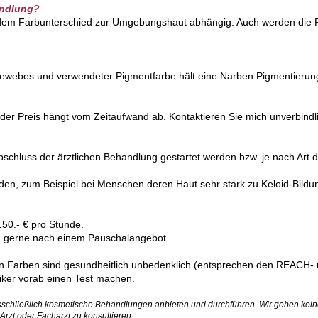
andlung?
e dem Farbunterschied zur Umgebungshaut abhängig. Auch werden die F
Gewebes und verwendeter Pigmentfarbe hält eine Narben Pigmentierung 
, der Preis hängt vom Zeitaufwand ab. Kontaktieren Sie mich unverbin
bschluss der ärztlichen Behandlung gestartet werden bzw. je nach Art
.
en, zum Beispiel bei Menschen deren Haut sehr stark zu Keloid-Bildun
50.- € pro Stunde.
ch gerne nach einem Pauschalangebot.
 Farben sind gesundheitlich unbedenklich (
entsprechen den REACH- u
giker vorab einen Test machen.
sschließlich kosmetische Behandlungen anbieten und durchführen. Wir geben kei
rzt oder Facharzt zu konsultieren.