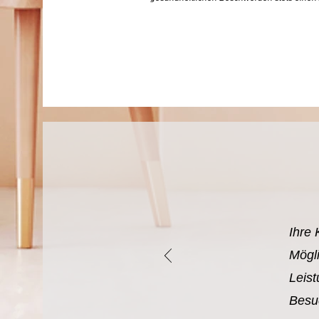
Ihre 
Mögli
Leis
Besuc