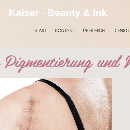
Kaiser - Beauty & Ink
START
KONTAKT
ÜBER MICH
DIENST
 Pigmentierung und N