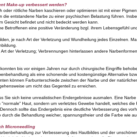
ent Make-up verbessert werden?
 oder rötliche Narben kaschieren oder optimieren ist mit einer Pigmen
n die entstandene Narbe zu einer psychischen Belastung führen. Insbe
im Gesicht befindet und nicht bedeckt werden kann.
 Betroffenen eine positive Veränderung bzgl. ihrem Lebensgefühl un
lden, je nach Art der Verletzung und Wundheilung jedes Einzelnen. 
nbildung.
r Art der Verletzung; Verbrennungen hinterlassen andere Narbenformen a
 konnten bis vor einigen Jahren nur durch chirurgische Eingriffe behob
enbehandlung als eine schonende und kostengünstige Alternative bzw
nten können Farbunterschiede zwischen der Narbe und der natürlic
rgehensweise um nicht das Gegenteil zu erreichen.
s Sie sich keine unrealistischen Endergebnisse ausmalen. Eine Narbe w
"normale" Haut, sondern um verletztes Gewebe handelt, welches die 
Dennoch sollte das Endergebnis eine deutliche Verbesserung des vorhe
arbe durch die Behandlung weicher, spannungsfreier und die Farbe wie a
rch Microneedling
 Narbenbehandlung zur Verbesserung des Hautbildes und der unschöne