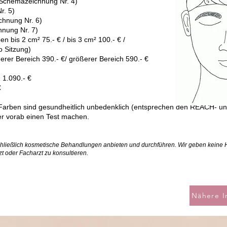
 (Schemazeichnung Nr. 4)
r. 5)
chnung Nr. 6)
nung Nr. 7)
n bis 2 cm² 75.- € / bis 3 cm² 100.- € /
o Sitzung)
erer Bereich 390.- €/ größerer Bereich 590.- €
 1.090.- €
€
rben sind gesundheitlich unbedenklich (
entsprechen den REACH- und
ker vorab einen Test machen.
chließlich kosmetische Behandlungen anbieten und durchführen. Wir geben keine 
t oder Facharzt zu konsultieren.
Nähere I