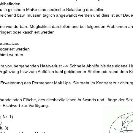
hlbefinden.
 in gleichem Maße eine seelische Belastung darstellen.
eichend bzw. müssen täglich angewandt werden und dies ist auf Dauer 
ine wunderbare Möglichkeit darstellen und bei folgenden Problemen 
ingert oder kaschiert werden
aransatzes
uggeriert werden
hiert werden.
 vorübergehenden Haarverlust --> Schnelle Abhilfe bis das eigene H
s Ergänzung bzw zum Auffüllen kahl gebliebener Stellen oder/und dem 
e Erweiterung des Permanent Mak Ups. Sie steht im Kontrast zur chirur
 behandelnden Fläche, des diesbezüglichen Aufwands und Länge der Sit
n Richt
wert zur Verfügung.
 Nr. 1)
)
r. 3)