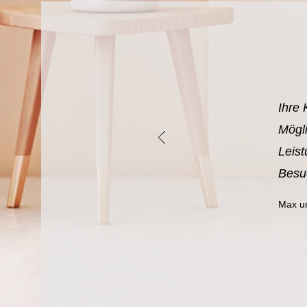
Ihre 
Mögli
Leis
Besuc
Max u