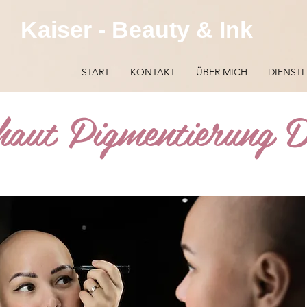
Kaiser - Beauty & Ink
START
KONTAKT
ÜBER MICH
DIENST
haut Pigmentierung 