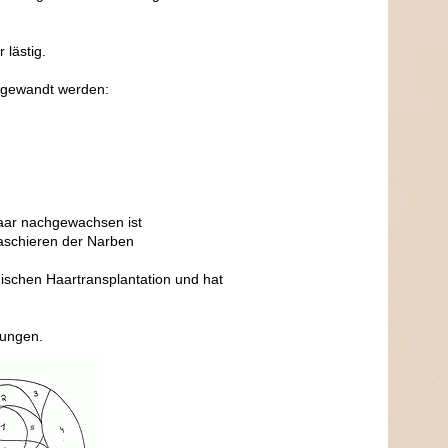
lästig.
angewandt werden:
aar nachgewachsen ist
Kaschieren der Narben
gischen Haartransplantation und hat
zungen.