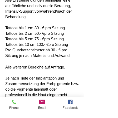
Alle Erstbehandlungen beinhalten eine
ausführliche und individuelle Beratung,
Intensiv-Support vor/während/nach der
Behandlung.
Tattoos bis 1 cm 30.- € pro Sitzung
Tattoos bis 2 cm 50.- €pro Sitzung
Tattoos bis 5 cm 75.- €pro Sitzung
Tattoos bis 10 cm 100.- €pro Sitzung
Pro Quadratzentimeter ab 30.- € pro
Sitzung je nach Material und Aufwand.
Alle weiteren Bereiche auf Anfrage.
Je nach Tiefe der Implantation und
Zusammensetzung der Farbpigmente bzw.
ob die Pigmente laienhaft oder
professionell in die Haut eingebracht
wurden, bedarf es mehrere Sitzungen bis
zur vollständigen Entfernung.
Phone
Email
Facebook
Wir bitten um Verständnis, dass bei
laienhaften mit handelsüblicher Tinte